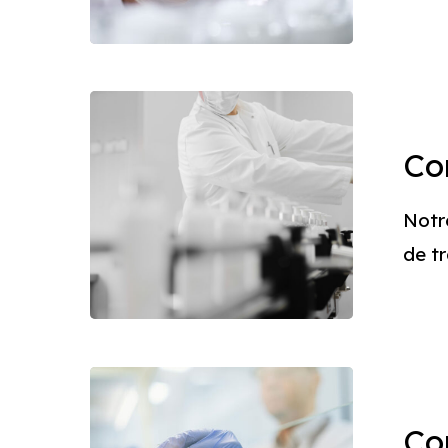
Conditio
Co
Notr
de t
Contrôle
Co