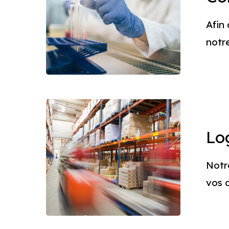
Afin
notr
Logistiqu
Lo
Notre
vos 