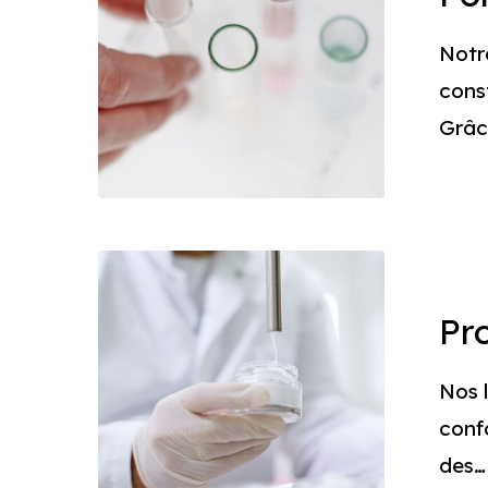
Notr
const
Grâc
Productio
Pr
Nos 
conf
des…