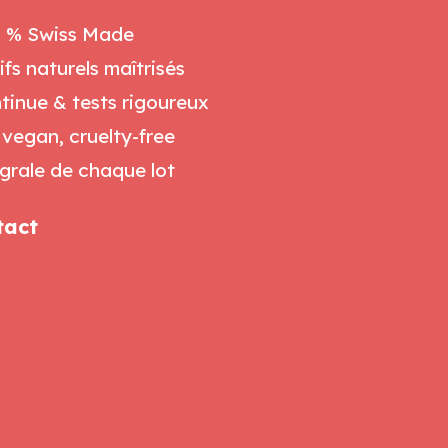
0 % Swiss Made
ifs naturels maîtrisés
tinue & tests rigoureux
 vegan, cruelty-free
égrale de chaque lot
tact